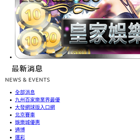
全部消息
九州百家樂業界最優
大發網球版入口網
北京賽車
娛樂城優惠
通博
運彩