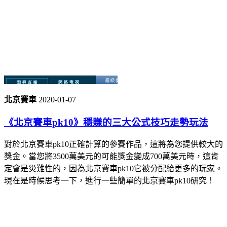
北京賽車
2020-01-07
《北京賽車pk10》穩賺的三大公式技巧走勢玩法
對於北京賽車pk10正確計算的參賽作品，這將為您提供較大的
獎​​金。當您將3500萬美元的可能獎金變成700萬美元時，這肯
定會是災難性的，因為北京賽車pk10它被分配給更多的玩家。
現在是時候思考一下，進行一些簡單的北京賽車pk10研究！