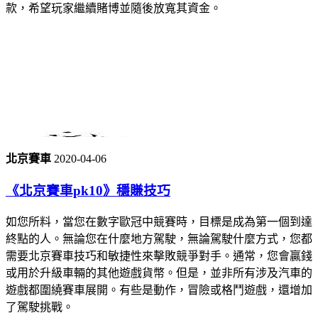
款，希望玩家繼續賭博並隨後放寬其資金。
北京賽車
2020-04-06
《北京賽車pk10》穩賺技巧
如您所料，當您在數字歐冠中競賽時，目標是成為第一個到達
終點的人。無論您在什麼地方駕駛，無論駕駛什麼方式，您都
需要北京賽車技巧和敏捷性來擊敗競爭對手。通常，您會贏錢
或用於升級車輛的其他遊戲貨幣。但是，並非所有涉及汽車的
遊戲都圍繞賽車展開。有些是動作，冒險或格鬥遊戲，還增加
了駕駛挑戰。