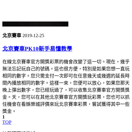
北京賽車
2019-12-25
北京賽車PK10新手易懂教學
在線北京賽車官方開獎彩票的機會改變了這一切。現在，幾乎
無法忘記玩自己的號碼。這也很方便，特別是如果您想一直玩
相同的數字。您只需支付一次即可在任意幾天或幾週的延長時
間內播放相同的數字。這樣一來，您便可以放心，如果您那天
晚上彈出數字，您已經玩過了，可以收集北京賽車官方開獎獎
金。天，您可以在其他北京賽車官方開獎玩彩票，您也可以抓
住機會在看娛樂城評價來玩北京賽車彩票，嘗試獲得其中一些
獎金。
1
TOP