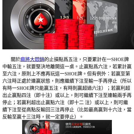
關於
麻將大悶鍋
的止損點爲五注，只要累計在一SHOE牌
中輸五注，就要堅決地離開這一桌。止贏點爲六注，若累計贏
至六注，原則上不應再玩這一SHOE牌。但有例外：若贏至第
六注時正處於連贏狀態，則應繼續下注至輸一手再停止（所以
有時一SHOE牌只能贏五注，有時則贏超過六注）；若贏利超
出止贏點四注（即十注）或以上，則可繼續下注至連輸兩手再
停止；若贏利超出止贏點六注（即十二 注）或以上，則可繼
續下注至從高點反輸回三注再停止（比如最高贏到十六注，當
反輸至贏十三注時，就一定要停止）。