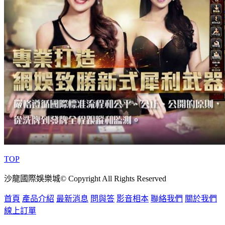
TOP
沙龍國際娛樂城© Copyright All Rights Reserved
首頁
產品介紹
最新消息
問與答
影音相本
聯絡我們
關於我們
線上訂單