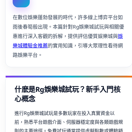
在數位娛樂蓬勃發展的時代，許多線上博弈平台如
雨後春筍般出現。本篇針對Rg娛樂城試玩與相關優
惠進行深入客觀的拆解，提供評估優質娱樂城與
娛
樂城體驗金推薦
的實用知識，引導大眾理性看待網
路娛樂平台。
什麽是Rg娛樂城試玩？新手入門核
心概念
進行Rg娛樂城試玩是多數玩家在投入真實資金以
前，熟悉平台遊戲介面、伺服器穩定度與各類遊戲規
則的主要途徑。免費試玩通常提供虛擬點數或體驗額