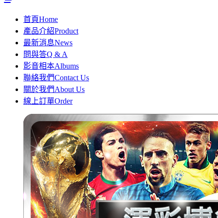
首頁
Home
產品介紹
Product
最新消息
News
問與答
Q & A
影音相本
Albums
聯絡我們
Contact Us
關於我們
About Us
線上訂單
Order