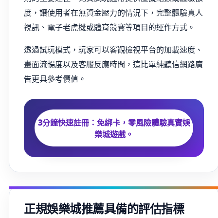
度，讓使用者在無資金壓力的情況下，完整體驗真人
視訊、電子老虎機或體育競賽等項目的運作方式。
透過試玩模式，玩家可以客觀檢視平台的加載速度、
畫面流暢度以及客服反應時間，這比單純聽信網路廣
告更具參考價值。
3分鐘快速註冊：免綁卡，零風險體驗真實娛
樂城遊戲。
正規娛樂城推薦具備的評估指標