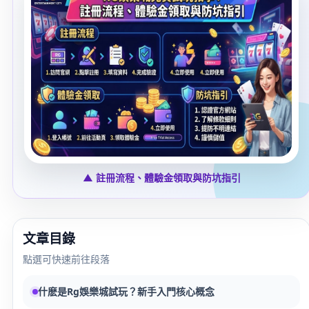
▲ 註冊流程、體驗金領取與防坑指引
文章目錄
點選可快速前往段落
什麽是Rg娛樂城試玩？新手入門核心概念