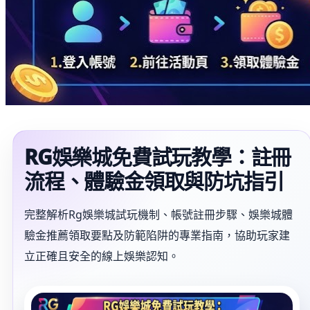
RG娛樂城免費試玩教學：註冊
流程、體驗金領取與防坑指引
完整解析Rg娛樂城試玩機制、帳號註冊步驟、娛樂城體
驗金推薦領取要點及防範陷阱的專業指南，協助玩家建
立正確且安全的線上娛樂認知。