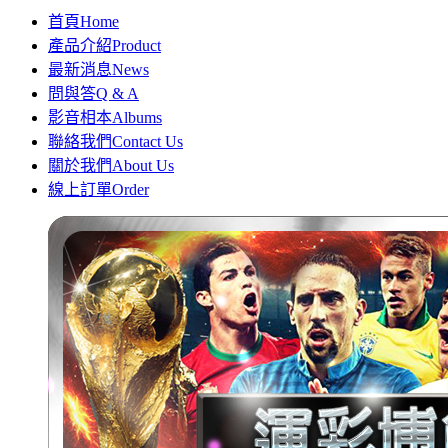
首頁
Home
產品介紹
Product
最新消息
News
問與答
Q & A
影音相本
Albums
聯絡我們
Contact Us
關於我們
About Us
線上訂單
Order