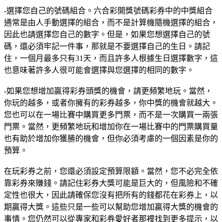
-選擇您自己的號碼組合。六合彩開獎號碼彩券中的中獎組合
通常是由人手動選擇的組合，而不是計算機隨機選擇的組合，
因此也請選擇您自己的數字。但是，如果您想選擇自己的號
碼，還必須牢記一件事，那就是不要選擇自己的生日。請記
住，一個月最多只有31天，而且許多人根據生日選擇數字，這
也意味著許多人很可能會選擇與您選擇的相同的數字。
-如果您想增加贏得彩券頭獎的機會，請更頻繁地玩。當然，
你玩的越多，或者你擁有的彩券越多，你中獎的機會就越大。
您也可以在一場比賽中購買更多門票，而不是一次購買一兩張
門票。當然，更頻繁地玩和增加你在一場比賽中的門票購買量
也有助於增加你獲勝的機會，但你必須考慮的一個因素是你的
預算。
在玩彩券之前，您還必須設定預算限額。當然，您不必完全依
靠彩券來賺錢。請記住彩券大獎可能是巨大的，但風險和不確
定性也很大，因此請確保您沒有把所有的錢都花在彩券上，以
期贏得大獎。這些只是一些可以幫助您增加贏得大獎的機會的
事情。您仍然可以從專家和彩券愛好者那裡找到更多提示，以