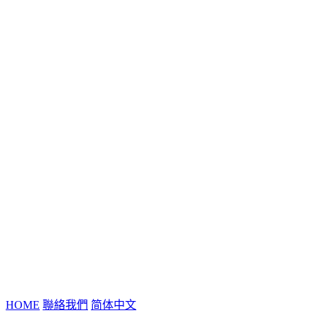
HOME
聯絡我們
简体中文