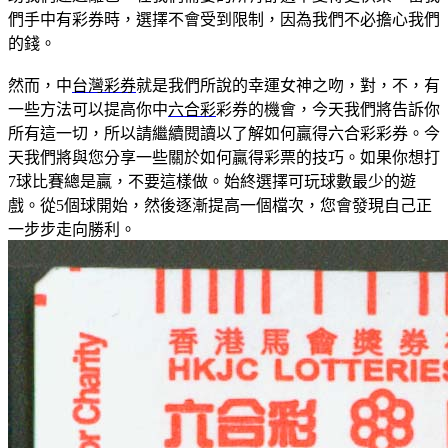
們手中有彩券時，選擇不會受到限制，因為我們不必擔心我們
的錢。
然而，中
台灣彩券
就是我們所說的幸運女神之吻，對，不，有
一些方法可以提高你中
六合彩
彩券的機會，今天我們將告訴你
所有這一切，所以請繼續閱讀以了解如何贏得六合彩彩券。今
天我們將與您分享一些關於如何贏得彩票的技巧。如果你想打
7球比賽總是贏，不要這樣做。始終選擇可玩球數最少的遊
戲。從5個球開始，然後逐漸提高一個檔次，您會發現自己正
一步步走向勝利。